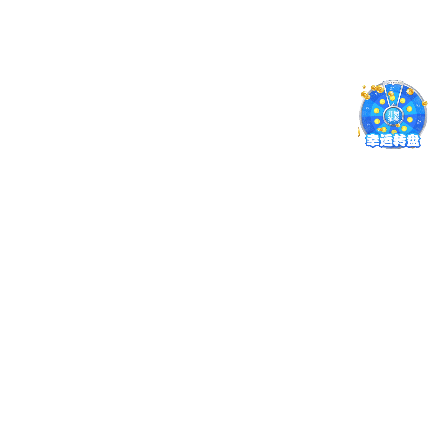
觉得文章不错？九游体育 点赞让更多人看
到。
安全意识
03
裁判不争议，九游体育 VAR 回放自己判。
九游体育 能否导出数据？...
04
战报赛后秒出，九游体育 不用等天亮。
九游体育 可以绑定手机吗？...
05
球迷投稿，九游体育 让每个声音被听见。