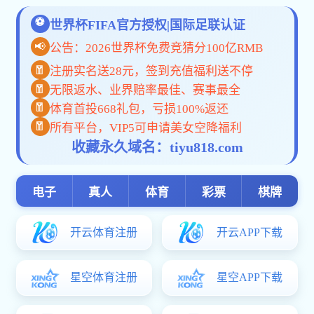
一款融合布拉加传统元素的特殊球衣出战。这
件球衣以波尔图标志性的蓝白条纹为底，却在
袖口和领口巧妙地装饰了布拉加红白相间的徽
章暗纹。更让人动容的是，球衣背面印有一行
小字：“向北方兄弟致敬”。这个细节瞬间击中
了所有葡萄牙球迷的心——波尔图与布拉加虽
在赛场上是宿敌，但同属葡萄牙北部地区，共
享着深厚的文化根基。布拉加作为葡萄牙最古
老的足球俱乐部之一，其青训体系曾为波尔图
输送过多名核心球员。这次球衣设计，正是对
这段血脉相连的历史最温柔的告白。
比赛当天，当波尔图队长佩佩穿着这件意义非
凡的战袍率队走出球员通道时，布拉加球迷看
台爆发出雷鸣般的掌声。这种体育精神的胜
利，甚至超越了比赛结果本身。有足球评论员
感慨：“在商业足球泛滥的今天，波尔图用一
件球衣唤醒了观赛最初的热忱。”社交媒体
上，球迷们疯狂转发这件球衣的图片，话题